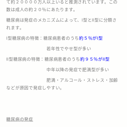
て約２００００万人以上いると推測されています。この
数は成人の約２０％にあたります。
採用情報
糖尿病は発症のメカニズムによって、Ⅰ型とⅡ型に分類さ
れます。
アクセスMAP
Ⅰ型糖尿病の特徴：糖尿病患者のうち
約５％がⅠ型
078-936-6540
若年性でやせ型が多い
Ⅱ型糖尿病の特徴：糖尿病患者のうち
約９５％がⅡ型
中年以降の発症で肥満型が多い
肥満・アルコール・ストレス・加齢
などが原因で発症しやすい。
糖尿病の発症