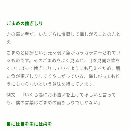
採用情報
ごまめの歯ぎしり
力の弱い者が、いたずらに憤慨して悔しがることのたと
アクセスMAP
078-936-6540
え
ごまめとは鰯という元々弱い魚がカラカラに干されてい
るものです。そのごまめをよく見ると、目を見開き歯を
くいしばって歯ぎしりしているようにも見えるため、弱
い魚が歯ぎしりしてくやしがっている、悔しがってもど
うにもならないという意味を持っています。
例文 『いくら妻にお小遣いを上げてほしいと言って
も、僕の言葉はごまめの歯ぎしりでしかない』
目には目を歯には歯を