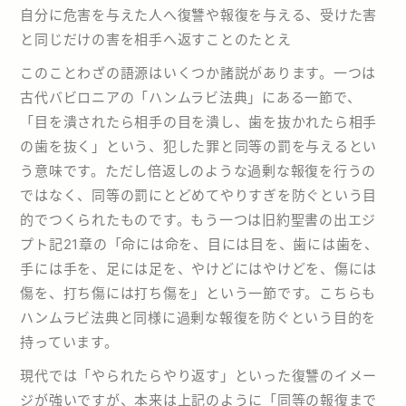
自分に危害を与えた人へ復讐や報復を与える、受けた害
と同じだけの害を相手へ返すことのたとえ
このことわざの語源はいくつか諸説があります。一つは
古代バビロニアの「ハンムラビ法典」にある一節で、
「目を潰されたら相手の目を潰し、歯を抜かれたら相手
の歯を抜く」という、犯した罪と同等の罰を与えるとい
う意味です。ただし倍返しのような過剰な報復を行うの
ではなく、同等の罰にとどめてやりすぎを防ぐという目
的でつくられたものです。もう一つは旧約聖書の出エジ
プト記21章の「命には命を、目には目を、歯には歯を、
手には手を、足には足を、やけどにはやけどを、傷には
傷を、打ち傷には打ち傷を」という一節です。こちらも
ハンムラビ法典と同様に過剰な報復を防ぐという目的を
持っています。
現代では「やられたらやり返す」といった復讐のイメー
ジが強いですが、本来は上記のように「同等の報復まで