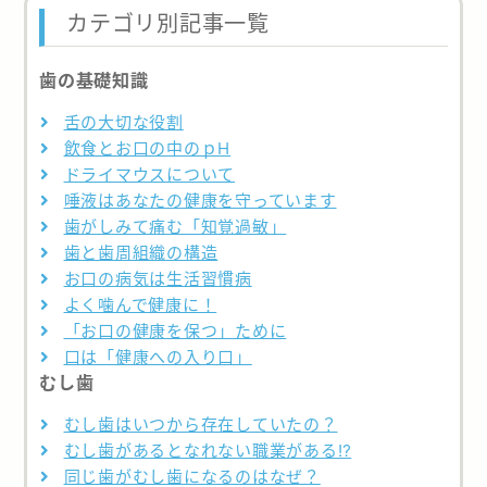
カテゴリ別記事一覧
歯の基礎知識
舌の大切な役割
飲食とお口の中のｐH
ドライマウスについて
唾液はあなたの健康を守っています
歯がしみて痛む「知覚過敏」
歯と歯周組織の構造
お口の病気は生活習慣病
よく噛んで健康に！
「お口の健康を保つ」ために
口は「健康への入り口」
むし歯
むし歯はいつから存在していたの？
むし歯があるとなれない職業がある⁉
同じ歯がむし歯になるのはなぜ？