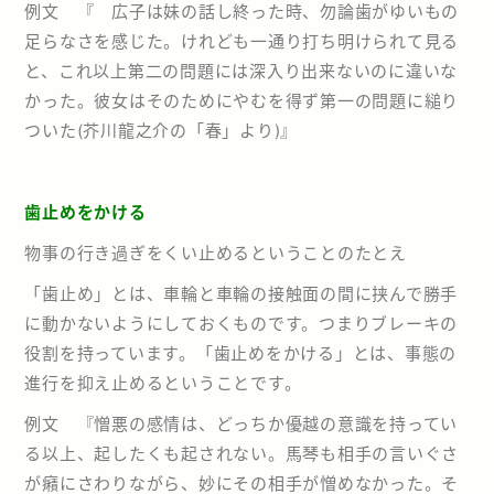
例文 『 広子は妹の話し終った時、勿論歯がゆいもの
足らなさを感じた。けれども一通り打ち明けられて見る
と、これ以上第二の問題には深入り出来ないのに違いな
かった。彼女はそのためにやむを得ず第一の問題に縋り
ついた(芥川龍之介の「春」より)』
歯止めをかける
物事の行き過ぎをくい止めるということのたとえ
「歯止め」とは、車輪と車輪の接触面の間に挟んで勝手
に動かないようにしておくものです。つまりブレーキの
役割を持っています。「歯止めをかける」とは、事態の
進行を抑え止めるということです。
例文 『憎悪の感情は、どっちか優越の意識を持ってい
る以上、起したくも起されない。馬琴も相手の言いぐさ
が癪にさわりながら、妙にその相手が憎めなかった。そ